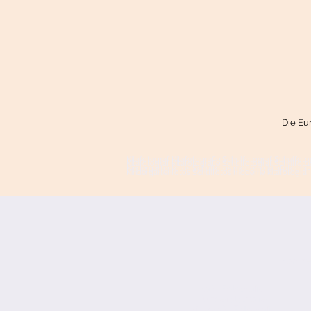
Die Eu
Kitafotograf Kitafotografie Schulfotograf Schulfo
Kitafotograf Kitafotografie Schulfotograf Schulfo
Kindergartenfotos Schulfotos moderne kitafotograf
Kindergartenfotos Schulfotos moderne kitafotograf
Nadine
KaPi-Fotografie
Hundefotografie
info@KaPi-Fotografie