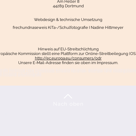
Am Heller 8
44289 Dortmund
Webdesign & technische Umsetzung
frechundnaseweis KiTa-/Schulfotografie I Nadine Hittmeyer
Hinweis auf EU-Streitschlichtung
ropäische Kommission stellt eine Plattform zur Online-Streitbeilegung (OS)
http://ec.europa.eu/consumers/odr
Unsere E-Mail-Adresse finden sie oben im Impressum.
tografie Dortmund Unna Holzwickede Schwerte Nordrhein-Westfalen NRW Kindergartenfot
tografie Dortmund Unna Holzwickede Schwerte Nordrhein-Westfalen NRW Kindergartenfot
ie moderne schulfotografie
ie moderne schulfotografie
Nach oben
 Hittmeyer - Am Heller 8 - 44289 Dortmund
-
Telefon/WhatsApp: 02304-
frechundnaseweis
KiTa-/Schulfotografie
info@frechundnaseweis.de