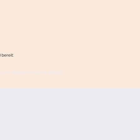
 bereit:
ograf Kindergartenfotografie Kitafotos
ograf Kindergartenfotografie Kitafotos
9680011
Bildnisse der Liebe
Hochzeits-/Paar-/Familienfotografie
hallo@Bildnisse-der-Liebe.de